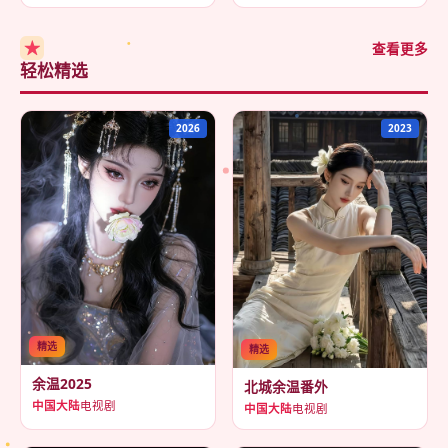
★
查看更多
轻松精选
2026
2023
精选
精选
余温2025
北城余温番外
中国大陆
电视剧
中国大陆
电视剧