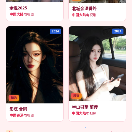
余温2025
北城余温番外
中国大陆
电视剧
中国大陆
电视剧
2024
2024
精选
精选
半山引擎·前传
影院·合同
中国大陆
电视剧
中国香港
电视剧