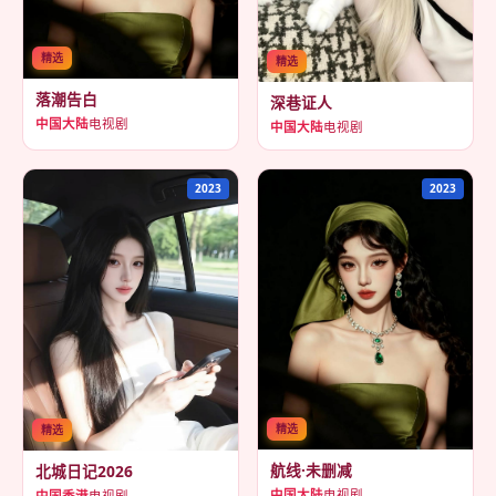
精选
精选
落潮告白
深巷证人
中国大陆
电视剧
中国大陆
电视剧
2023
2023
精选
精选
航线·未删减
北城日记2026
中国大陆
电视剧
中国香港
电视剧