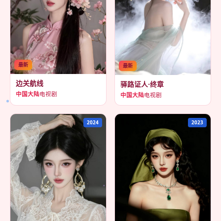
最新
最新
边关航线
驿路证人·终章
中国大陆
电视剧
中国大陆
电视剧
2024
2023