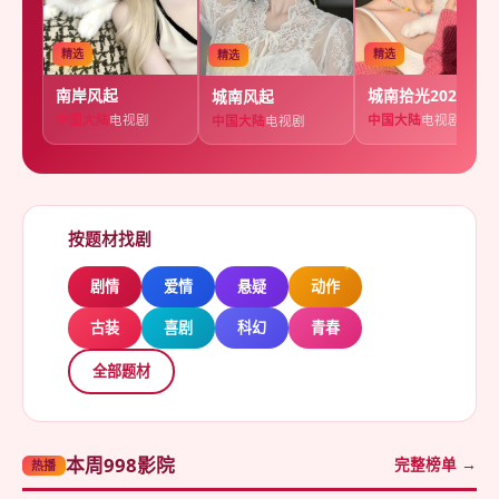
精选
精选
精选
城南拾光2025
南岸风起
城南风起
中国大陆
电视剧
中国大陆
电视剧
中国大陆
电视剧
按题材找剧
剧情
爱情
悬疑
动作
古装
喜剧
科幻
青春
全部题材
本周998影院
完整榜单 →
热播